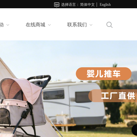
选择语言：
简体中文
English
动
在线商城
联系我们