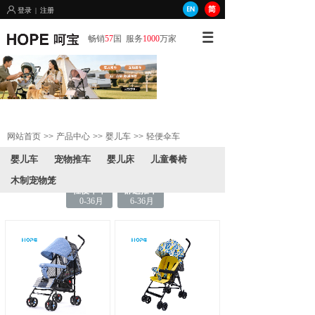
登录
|
注册
畅销
57
国
服务
1000
万家
网站首页
>>
产品中心
>>
婴儿车
>>
轻便伞车
婴儿车
宠物推车
婴儿床
儿童餐椅
木制宠物笼
轻便伞车
舒适推车
0-36月
6-36月