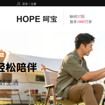
登录
|
注册
畅销
57
国
服务
1000
万家