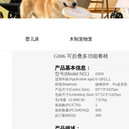
婴儿床
木制宠物笼
G006 可折叠多功能餐椅
产品基本信息：
型号(Model NO.)
G006
适用年龄(Applicable age)
0-3岁以上
材质(Material)
碳钢管件，Pu皮革垫
产品尺寸(Carton Size)
65*73*2425px
包装尺寸(Unfolding Size)
57*22.5*1425px
毛/净重（G.W/N.W）
7.5/7kg
装箱数(PC/CTN)
1
装柜数量(PCS/40'HQ)
930
起订量(MOQ)
300
产品描述：